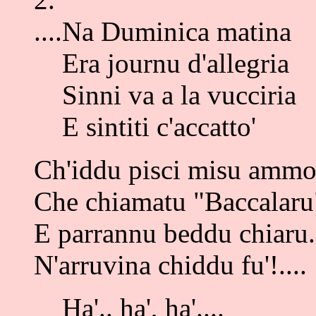
....Na Duminica matina
Era journu d'allegria
Sinni va a la vucciria
E sintiti c'accatto'
Ch'iddu pisci misu amm
Che chiamatu "Baccalaru
E parrannu beddu chiaru..
N'arruvina chiddu fu'!....
Ha'.. ha', ha'....