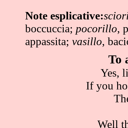
Note esplicative:
scior
boccuccia;
pocorillo
, 
appassita;
vasillo
, bac
To 
Yes, l
If you ho
The
Well th