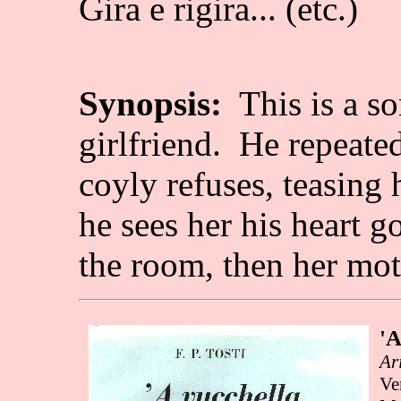
Gira e rigira... (etc.)
Synopsis:
This is a so
girlfriend. He repeated
coyly refuses, teasing
he sees her his heart go
the room, then her mot
'A
Ar
Ve