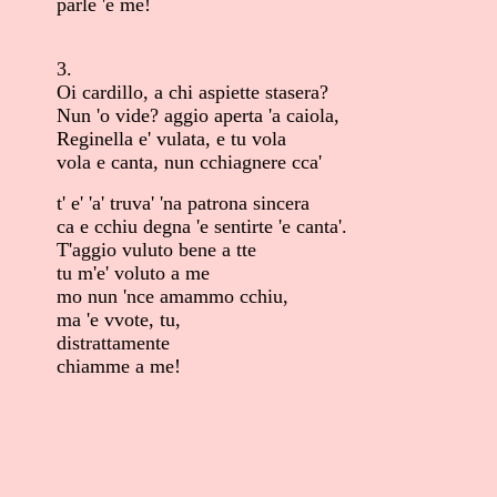
parle 'e me!
3.
Oi cardillo, a chi aspiette stasera?
Nun 'o vide? aggio aperta 'a caiola,
Reginella e' vulata, e tu vola
vola e canta, nun cchiagnere cca'
t' e' 'a' truva' 'na patrona sincera
ca e cchiu degna 'e sentirte 'e canta'.
T'aggio vuluto bene a tte
tu m'e' voluto a me
mo nun 'nce amammo cchiu,
ma 'e vvote, tu,
distrattamente
chiamme a me!