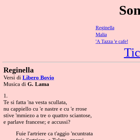
Son
Reginella
Malia
'A Tazza 'e cafe!
Tic
Reginella
Versi di
Libero Bovio
Musica di
G. Lama
1.
Te si fatta 'na vesta scullata,
nu cappiello cu 'e nastre e cu 'e rrose
stive 'mmiezo a tre o quattro sciantose,
e parlave francese; e accussi?
Fuie l'artriere ca t'aggio 'ncuntrata
fuie l'artriere, a Tuleto, gnorsi.