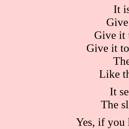
It 
Give 
Give it
Give it to
The
Like t
It s
The sl
Yes, if you